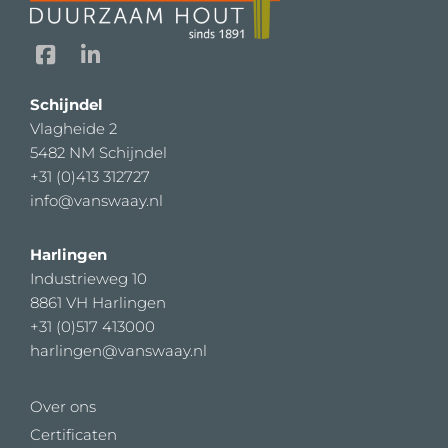
F
L
a
i
c
n
Schijndel
e
k
Vlagheide 2
b
e
5482 NM Schijndel
o
d
o
i
+31 (0)413 312727
k
n
info@vanswaay.nl
-
-
s
i
Harlingen
q
n
Industrieweg 10
u
8861 VH Harlingen
a
+31 (0)517 413000
r
h
arlingen@vanswaay.nl
e
Over ons
Certificaten