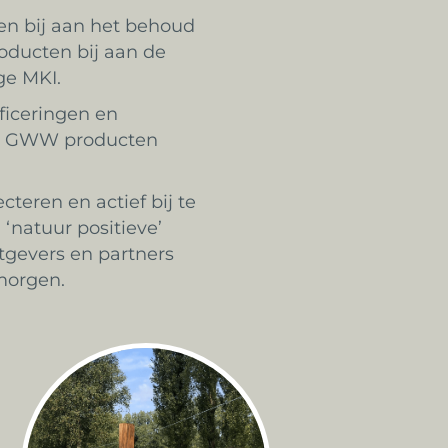
en bij aan het behoud
roducten bij aan de
age MKI.
ficeringen en
nze GWW producten
teren en actief bij te
‘natuur positieve’
tgevers en partners
morgen.