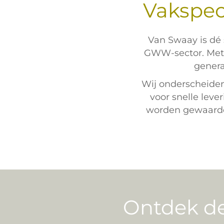
Vakspec
Van Swaay is dé 
GWW-sector. Met 
genera
Wij onderscheiden
voor snelle lev
worden gewaard
Ontdek de