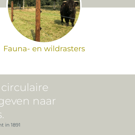
Fauna- en wildrasters
irculaire
geven naar
.
t in 1891