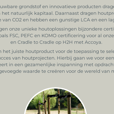
uwbare grondstof en innovatieve producten drag
 het natuurlijk kapitaal. Daarnaast dragen houtp
e van CO2 en hebben een gunstige LCA en een l
gen onze unieke houtoplossingen bijzondere certi
 zoals FSC, PEFC en KOMO certificering voor al o
en Cradle to Cradle op H2H met Accoya.
 het juiste houtproduct voor de toepassing te selec
cces van houtprojecten. Hierbij gaan we voor een 
eert in een gezamenlijke inspanning met opdrach
gevoegde waarde te creëren voor de wereld van 