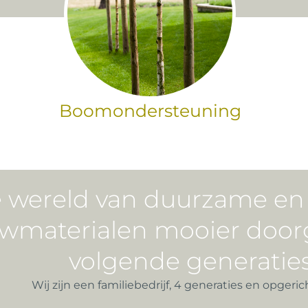
Boomondersteuning
 wereld van duurzame en c
wmaterialen mooier door
volgende generaties
Wij zijn een familiebedrijf, 4 generaties en opgerich