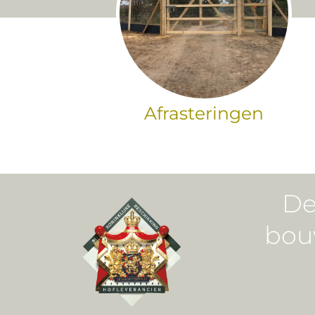
Afrasteringen
De
bou