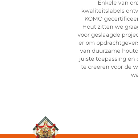
Enkele van on
kwaliteitslabels ont
KOMO gecertificee
Hout zitten we graa
voor geslaagde projec
er om opdrachtgevers
van duurzame houtop
juiste toepassing e
te creëren voor de w
wa