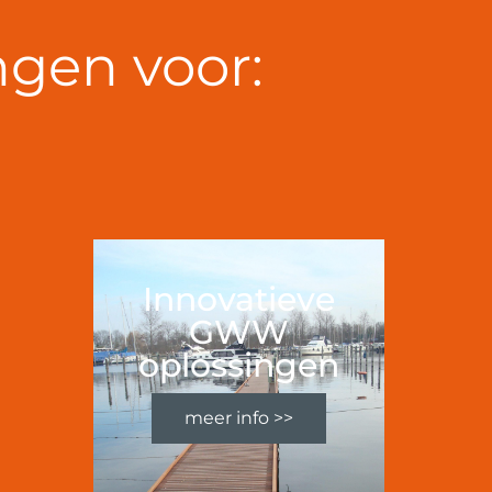
gen voor:
Innovatieve
GWW
oplossingen
meer info >>