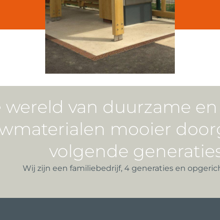
 wereld van duurzame en c
wmaterialen mooier door
volgende generaties
Wij zijn een familiebedrijf, 4 generaties en opgerich