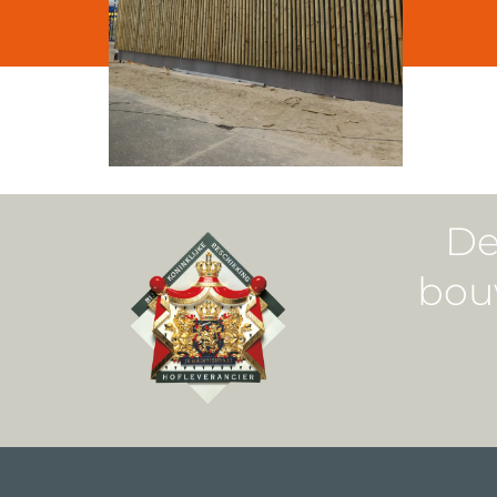
De
bou