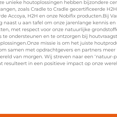
ze unieke houtoplossingen hebben bijzondere cert
vangen, zoals Cradle to Cradle gecertificeerde H
rde Accoya, H2H en onze Nobifix producten.Bij 
g naast u aan tafel om onze jarenlange kennis en e
ten, met respect voor onze natuurlijke grondstoff
 te ondersteunen en te ontzorgen bij houtvraags
lossingen.Onze missie is om het juiste houtprodu
n om samen met opdrachtgevers en partners mee
ereld van morgen. Wij streven naar een ‘natuur-p
t resulteert in een positieve impact op onze werel