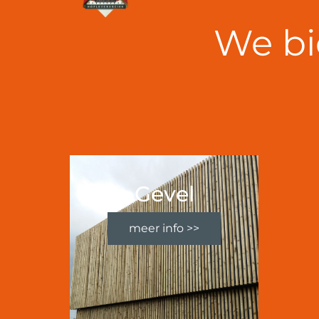
We bi
Gevel
meer info >>