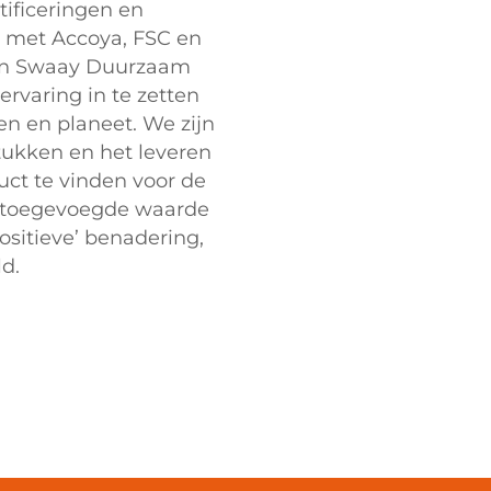
ificeringen en
2H met Accoya, FSC en
Van Swaay Duurzaam
rvaring in te zetten
en en planeet. We zijn
tukken en het leveren
ct te vinden voor de
r toegevoegde waarde
ositieve’ benadering,
d.