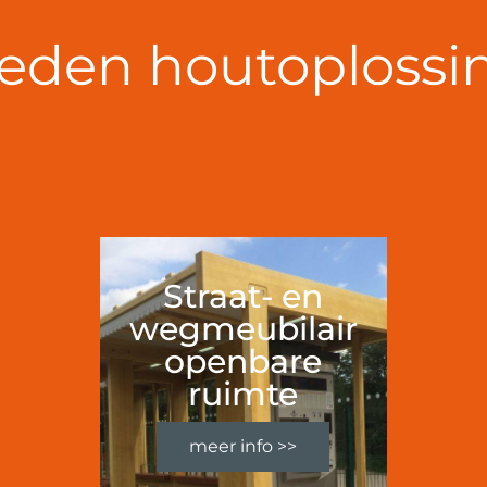
eden houtoplossin
Straat- en
wegmeubilair
openbare
ruimte
meer info >>