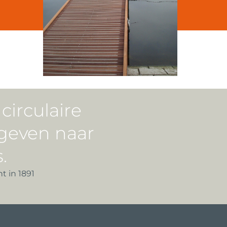
irculaire
geven naar
.
t in 1891