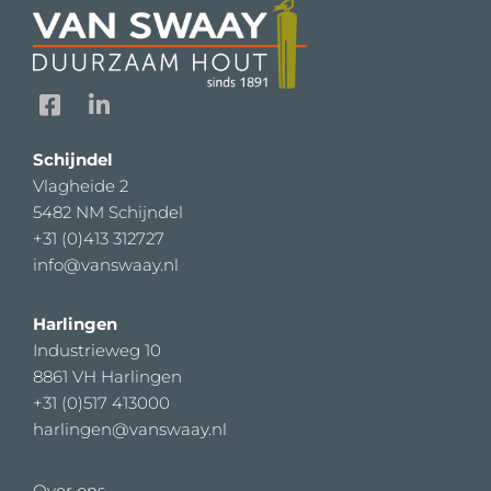
F
L
a
i
c
n
Schijndel
e
k
Vlagheide 2
b
e
5482 NM Schijndel
o
d
o
i
+31 (0)413 312727
k
n
info@vanswaay.nl
-
-
s
i
Harlingen
q
n
Industrieweg 10
u
8861 VH Harlingen
a
+31 (0)517 413000
r
h
arlingen@vanswaay.nl
e