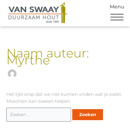
Ga
Zoek
naar
naar:
de
inhoud
Naam auteur:
Myrthe
Het lijkt erop dat we niet kunnen vinden wat je zoekt.
Misschien kan zoeken helpen.